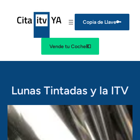
Copia de Llave🔑
Vende tu Coche💶
Lunas Tintadas y la ITV