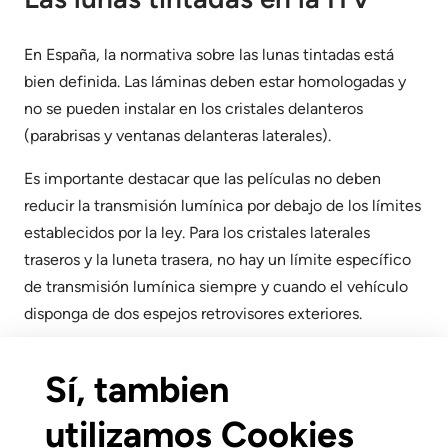
En España, la normativa sobre las lunas tintadas está
bien definida. Las láminas deben estar homologadas y
no se pueden instalar en los cristales delanteros
(parabrisas y ventanas delanteras laterales).
Es importante destacar que las películas no deben
reducir la transmisión lumínica por debajo de los límites
establecidos por la ley. Para los cristales laterales
traseros y la luneta trasera, no hay un límite específico
de transmisión lumínica siempre y cuando el vehículo
disponga de dos espejos retrovisores exteriores.
Para pasar la ITV con lunas tintadas, es fundamental:
Sí, tambien
Asegurarse de que las láminas sean de calidad
utilizamos Cookies
Que estén bien instaladas y no se mueven