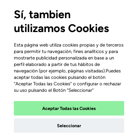
CitaitvYA en los términos establecidos en esta Política
para el ejercicio de los derechos ARCO. Esta revocación
Sí, tambien
en ningún caso tendrá carácter retroactivo.
utilizamos Cookies
CAMBIOS EN LA POLÍTICA DE
PRIVACIDAD
Esta página web utiliza cookies propias y de terceros
para permitir tu navegación, fines analíticos y para
mostrarte publicidad personalizada en base a un
CitaitvYA se reserva el derecho de modificar la
perfil elaborado a partir de tus hábitos de
presente política para adaptarla a novedades legislativas
navegación (por ejemplo, páginas visitadas).Puedes
aceptar todas las cookies pulsando el botón
o jurisprudenciales, así como a prácticas de la industria.
“Aceptar Todas las Cookies” o configurar o rechazar
En dichos casos, anunciará en esta página los cambios
su uso pulsando el Botón “Seleccionar”
introducidos con una antelación razonable a su
implementación.
Aceptar Todas las Cookies
Copyright 2026 – CitaitvYA
Seleccionar
Política legal
Política de privacidad
Condiciones de Contratación
Configurar Cookies